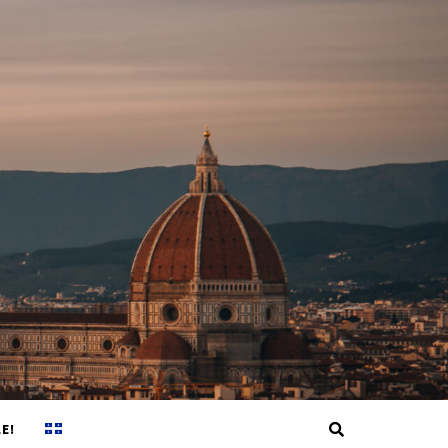
Search
E!