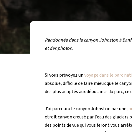
Randonnée dans le canyon Johnston à Banff ?
et des photos.
Si vous prévoyez un
voyage dans le parc nat
absolue, difficile de faire mieux que le can
des plus adaptés aux débutants du parc, ce 
J’ai parcouru le canyon Johnston par une
jo
étroit canyon creusé par l’eau des glaciers 
des points de vue qui vous feront vous arrê