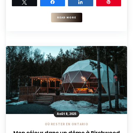
Tweet
Share
Share
Pin
READ MORE
Août 8, 2025
OÙ RESTER EN ONTARIO
Mon séjour dans un dôme à Birchwood