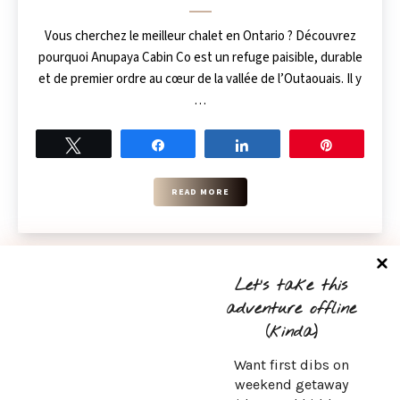
Vous cherchez le meilleur chalet en Ontario ? Découvrez
pourquoi Anupaya Cabin Co est un refuge paisible, durable
et de premier ordre au cœur de la vallée de l’Outaouais. Il y
…
Tweet
Share
Share
Pin
READ MORE
Let’s take this
1
2
adventure offline
(kinda)
Want first dibs on
weekend getaway