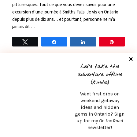
pittoresques. Tout ce que vous devez savoir pour une
excursion d’une journée à Smiths Falls. Je vis en Ontario
depuis plus de dix ans… et pourtant, personne ne m’a
jamais dit …
Tweet
Share
Share
Pin
READ MORE
0
Let’s take this
adventure offline
(kinda)
Want first dibs on
weekend getaway
ideas and hidden
CONTACT
gems in Ontario? Sign
up for my
On the Road
msurlaroute@gmail.com
newsletter!