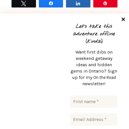
Tweet
Share
Share
Pin
READ MORE
0
Let’s take this
adventure offline
(kinda)
Want first dibs on
weekend getaway
ideas and hidden
CONTACT
gems in Ontario? Sign
up for my
On the Road
msurlaroute@gmail.com
newsletter!
© Copyright 2024. Msurlaroute. Tous droits réservés.