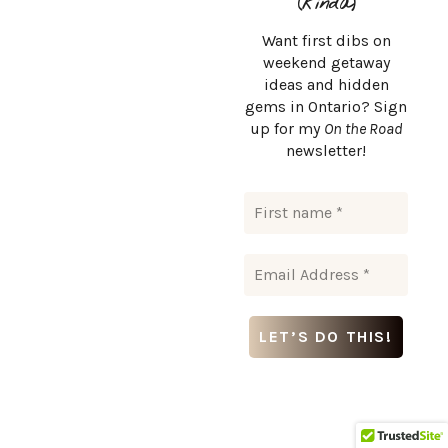
(kinda)
Want first dibs on
weekend getaway
Tweet
Share
Share
Pin
ideas and hidden
gems in Ontario? Sign
up for my
On the Road
newsletter!
0
Related Articles