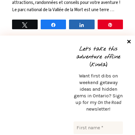
attractions, randonnées et conseils pour votre aventure !
Le parc national de la Vallée de la Mort est une terre …
Tweet
Share
Share
Pin
READ MORE
0
Let’s take this
adventure offline
(kinda)
Want first dibs on
weekend getaway
ideas and hidden
CONTACT
gems in Ontario? Sign
up for my
On the Road
msurlaroute@gmail.com
newsletter!