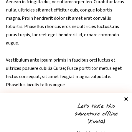
Aenean in fringilla dui, nec ullamcorper leo. Curabitur lacus
nulla, ultricies sit amet efficitur quis, congue lobortis
magna. Proin hendrerit dolor sit amet erat convallis
lobortis. Phasellus rhoncus eros nec ultricies luctus.Cras
purus turpis, laoreet eget hendrerit id, ornare commodo
augue.
Vestibulum ante ipsum primis in faucibus orci luctus et
ultrices posuere cubilia Curae; Fusce porttitor metus eget
lectus consequat, sit amet feugiat magna vulputate.
Phasellus iaculis tellus augue.
Tweet
Share
Share
Pin
Let’s take this
adventure offline
(kinda)